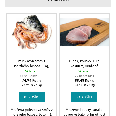
í
a
p
j
V
r
í
ý
o
t
p
d
?
i
u
s
k
p
t
r
ů
HLEDAT
o
Polévková směs z
Tuňák, kousky, 1 kg,
norského lososa 1 kg,
vakuum, mražené
d
vakuum, mražená
Skladem
Skladem
u
66,91 Kč bez DPH
79 Kč bez DPH
74,94 Kč
88,48 Kč
k
/ ks
/ ks
D
Měrná
Měrná
74,94 Kč / 1 kg
88,48 Kč / 1 kg
t
o
cena:
cena:
p
ů
DO KOŠÍKU
DO KOŠÍKU
o
r
Mražená polévková směs z
Mražené kousky tuňáka,
u
norského lososa, balení 1
vakuově balené, hmotnost