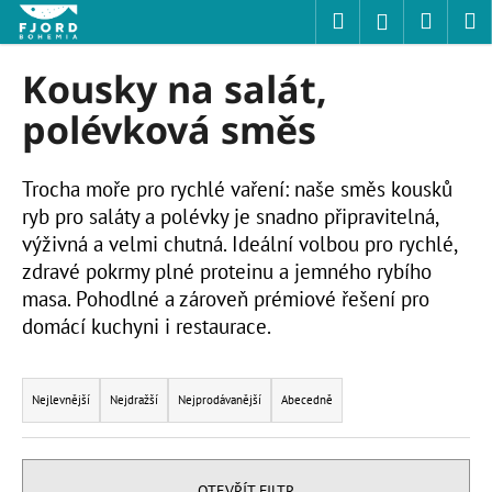
K
Přejít
Hledat
Nákup
M
Přihlášení
na
o
obsah
Zpět
Zpět
košík
š
Kousky na salát,
í
C
polévková směs
k
o
p
Trocha moře pro rychlé vaření: naše směs kousků
o
ryb pro saláty a polévky je snadno připravitelná,
t
výživná a velmi chutná. Ideální volbou pro rychlé,
ř
zdravé pokrmy plné proteinu a jemného rybího
e
masa. Pohodlné a zároveň prémiové řešení pro
b
domácí kuchyni i restaurace.
u
Ř
j
a
e
Nejlevnější
Nejdražší
Nejprodávanější
Abecedně
z
t
e
e
n
n
OTEVŘÍT FILTR