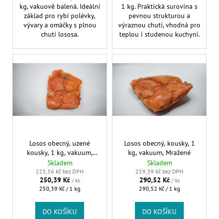
č
kg, vakuově balená. Ideální
1 kg. Praktická surovina s
u
základ pro rybí polévky,
pevnou strukturou a
j
vývary a omáčky s plnou
výraznou chutí, vhodná pro
e
chutí lososa.
teplou i studenou kuchyni.
m
e
Losos obecný, uzené
Losos obecný, kousky, 1
kousky, 1 kg, vakuum,
kg, vakuum, Mražené
Mražené
Skladem
Skladem
223,56 Kč bez DPH
259,39 Kč bez DPH
250,39 Kč
290,52 Kč
/ ks
/ ks
Měrná
Měrná
250,39 Kč / 1 kg
290,52 Kč / 1 kg
cena:
cena:
DO KOŠÍKU
DO KOŠÍKU