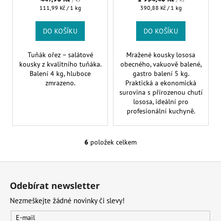
Měrná
Měrná
111,99 Kč / 1 kg
390,88 Kč / 1 kg
cena:
cena:
DO KOŠÍKU
DO KOŠÍKU
Tuňák ořez – salátové
Mražené kousky lososa
kousky z kvalitního tuňáka.
obecného, vakuově balené,
Balení 4 kg, hluboce
gastro balení 5 kg.
zmrazeno.
Praktická a ekonomická
surovina s přirozenou chutí
lososa, ideální pro
profesionální kuchyně.
6
položek celkem
O
v
Z
l
á
á
Odebírat newsletter
d
p
a
Nezmeškejte žádné novinky či slevy!
a
c
t
E-mail