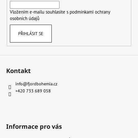
í
í
p
Vložením e-mailu souhlasíte s
podmínkami ochrany
r
osobních údajů
v
k
y
PŘIHLÁSIT SE
v
ý
p
i
s
Kontakt
u
info
@
fjordbohemia.cz
+420 733 689 058
Informace pro vás