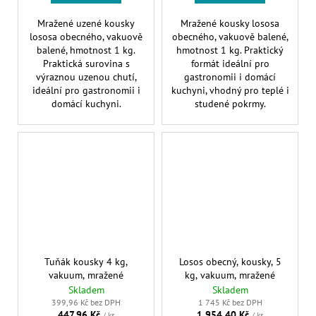
Mražené uzené kousky
Mražené kousky lososa
lososa obecného, vakuově
obecného, vakuově balené,
balené, hmotnost 1 kg.
hmotnost 1 kg. Praktický
Praktická surovina s
formát ideální pro
výraznou uzenou chutí,
gastronomii i domácí
ideální pro gastronomii i
kuchyni, vhodný pro teplé i
domácí kuchyni.
studené pokrmy.
Tuňák kousky 4 kg,
Losos obecný, kousky, 5
vakuum, mražené
kg, vakuum, mražené
Skladem
Skladem
399,96 Kč bez DPH
1 745 Kč bez DPH
447,96 Kč
1 954,40 Kč
/ ks
/ ks