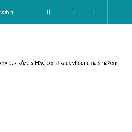
Hledat
Přihlášení
Nákupní
Plody moře
Sushi
Na gril a pánev
Tapas
košík
ety bez kůže s MSC certifikací, vhodné na smažení,