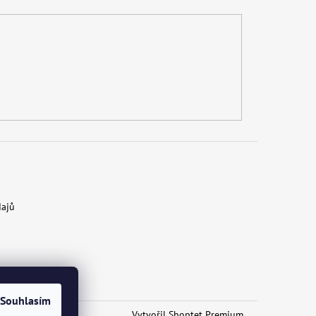
dajů
Souhlasím
Vytvořil Shoptet Premium