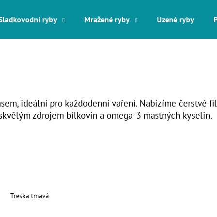
Sladkovodní ryby
Mražené ryby
Uzené ryby
Co potřebujete najít?
HLEDAT
em, ideální pro každodenní vaření. Nabízíme čerstvé fil
je skvělým zdrojem bílkovin a omega-3 mastných kyselin.
Doporučujeme
Treska tmavá