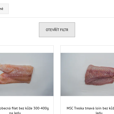
ně
OTEVŘÍT FILTR
obecná filet bez kůže 300-400g
MSC Treska tmavá loin bez ků
na ledu
ledu