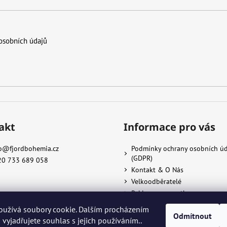
c
í
p
r
osobních údajů
v
k
y
v
ý
p
i
s
akt
Informace pro vás
u
o
@
fjordbohemia.cz
Podmínky ochrany osobních ú
(GDPR)
20 733 689 058
Kontakt & O Nás
Velkoodběratelé
Reklamace a vratky
oužívá soubory cookie. Dalším procházením
Odmítnout
vyjadřujete souhlas s jejich používáním..
razena.
Upravit nastavení cookies