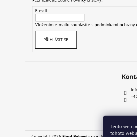
a
t
E-mail
í
Vložením e-mailu souhlasíte s
podmínkami ochrany 
PŘIHLÁSIT SE
Kont
inf
+4
Tento web p
tohoto webu 
Copyright 2026
Fjord Bohemia s.r.o.
. Všechna práva vyh