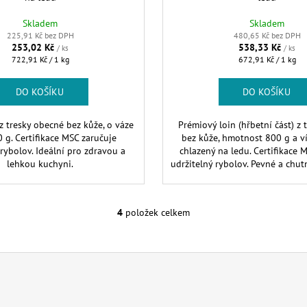
Skladem
Skladem
225,91 Kč bez DPH
480,65 Kč bez DPH
253,02 Kč
538,33 Kč
/ ks
/ ks
Měrná
Měrná
722,91 Kč / 1 kg
672,91 Kč / 1 kg
cena:
cena:
DO KOŠÍKU
DO KOŠÍKU
 z tresky obecné bez kůže, o váze
Prémiový loin (hřbetní část) z 
g. Certifikace MSC zaručuje
bez kůže, hmotnost 800 g a víc
 rybolov. Ideální pro zdravou a
chlazený na ledu. Certifikace 
lehkou kuchyni.
udržitelný rybolov. Pevné a chut
4
položek celkem
O
v
l
á
d
a