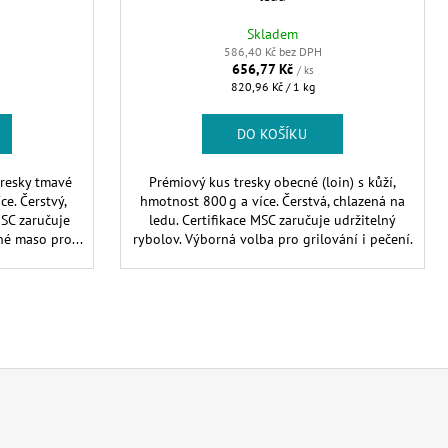
Skladem
586,40 Kč bez DPH
656,77 Kč
/ ks
Měrná
820,96 Kč / 1 kg
cena:
DO KOŠÍKU
tresky tmavé
Prémiový kus tresky obecné (loin) s kůží,
e. Čerstvý,
hmotnost 800 g a více. Čerstvá, chlazená na
MSC zaručuje
ledu. Certifikace MSC zaručuje udržitelný
né maso pro...
rybolov. Výborná volba pro grilování i pečení.