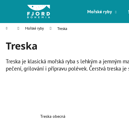
K
Přejít
na
o
Mořské ryby
obsah
Zpět
Zpět
š
do
do
í
Domů
Mořské ryby
Treska
k
obchodu
obchodu
Treska
Treska je klasická mořská ryba s lehkým a jemným mas
pečení, grilování i přípravu polévek. Čerstvá treska 
Treska obecná