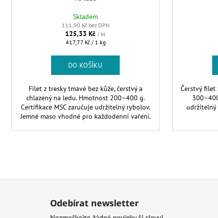
t
ů
Skladem
111,90 Kč bez DPH
125,33 Kč
/ ks
Měrná
417,77 Kč / 1 kg
cena:
DO KOŠÍKU
Filet z tresky tmavé bez kůže, čerstvý a
Čerstvý filet
chlazený na ledu. Hmotnost 200–400 g.
300–400 
Certifikace MSC zaručuje udržitelný rybolov.
udržitelný
Jemné maso vhodné pro každodenní vaření.
Z
á
Odebírat newsletter
p
Nezmeškejte žádné novinky či slevy!