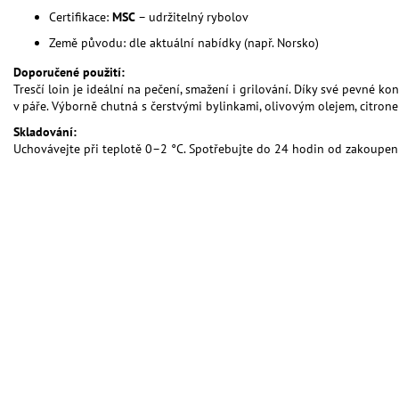
Certifikace:
MSC
– udržitelný rybolov
Země původu: dle aktuální nabídky (např. Norsko)
Doporučené použití:
Tresčí loin je ideální na pečení, smažení i grilování. Díky své pevné k
v páře. Výborně chutná s čerstvými bylinkami, olivovým olejem, citron
Skladování:
Uchovávejte při teplotě 0–2 °C. Spotřebujte do 24 hodin od zakoupení