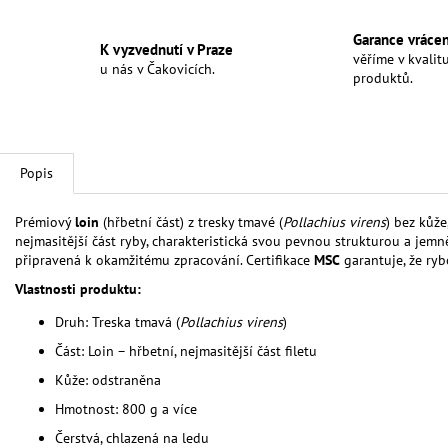
Garance vráce
K vyzvednutí v Praze
věříme v kvalit
u nás v Čakovicích.
produktů.
Popis
Prémiový
loin
(hřbetní část) z tresky tmavé (
Pollachius virens
) bez kůže
nejmasitější část ryby, charakteristická svou pevnou strukturou a jemně
připravená k okamžitému zpracování. Certifikace
MSC
garantuje, že ryb
Vlastnosti produktu:
Druh: Treska tmavá (
Pollachius virens
)
Část: Loin – hřbetní, nejmasitější část filetu
Kůže: odstraněna
Hmotnost: 800 g a více
Čerstvá, chlazená na ledu