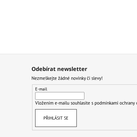
Z
á
Odebírat newsletter
p
Nezmeškejte žádné novinky či slevy!
a
t
E-mail
í
Vložením e-mailu souhlasíte s
podmínkami ochrany 
PŘIHLÁSIT SE