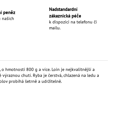
Nadstandardní
ní peněz
zákaznická péče
u našich
k dispozici na telefonu či
mailu.
, o hmotnosti 800 g a více. Loin je nejkvalitnější a
 výraznou chutí. Ryba je čerstvá, chlazená na ledu a
olov probíhá šetrně a udržitelně.