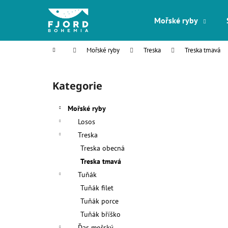
K
Přejít
na
o
Mořské ryby
obsah
Zpět
Zpět
š
do
do
í
Domů
Mořské ryby
Treska
Treska tmavá
k
obchodu
obchodu
P
o
Kategorie
Přeskočit
s
kategorie
t
Mořské ryby
r
Losos
a
Treska
n
Treska obecná
n
Treska tmavá
í
Tuňák
p
Tuňák filet
a
Tuňák porce
n
Tuňák bříško
e
Ďas mořský