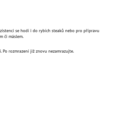
onzistenci se hodí i do rybích steaků nebo pro přípravu
em či máslem.
. Po rozmrazení již znovu nezamrazujte.