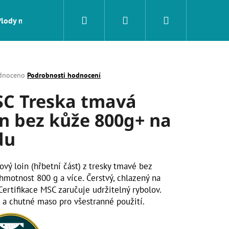
Hledat
Přihlášení
Nákupní
Plody moře
Sushi
Na gril a pánev
Tapas
košík
né
dnoceno
Podrobnosti hodnocení
ení
C Treska tmavá
tu
in bez kůže 800g+ na
du
ek.
vý loin (hřbetní část) z tresky tmavé bez
hmotnost 800 g a více. Čerstvý, chlazený na
Certifikace MSC zaručuje udržitelný rybolov.
 a chutné maso pro všestranné použití.