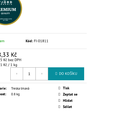
dem
Kód:
FI-01811
,33 Kč
65 Kč bez DPH
á
1 Kč / 1 kg
DO KOŠÍKU
Tisk
orie
:
Treska tmavá
ost
:
0.8 kg
Zeptat se
Hlídat
Sdílet