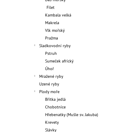
l
Filet
Kambala velká
Makrela
Vlk mořský
Pražma
Sladkovodní ryby
Pstruh
Sumeček africký
Úhoř
Mražené ryby
Uzené ryby
Plody moře
Břitka jedlá
Chobotnice
Hřebenatky (Mušle sv. Jakuba)
Krevety
Slávky