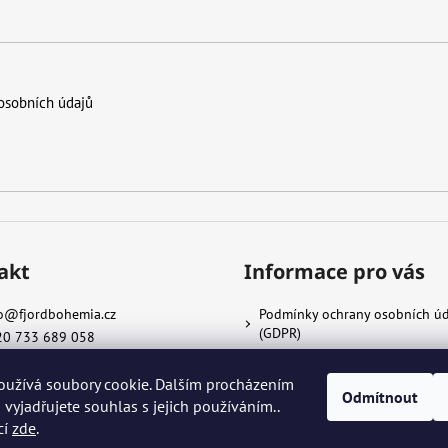
osobních údajů
akt
Informace pro vás
o
@
fjordbohemia.cz
Podmínky ochrany osobních ú
(GDPR)
20 733 689 058
Kontakt & O Nás
Velkoodběratelé
oužívá soubory cookie. Dalším procházením
Odmítnout
Reklamace a vratky
vyjadřujete souhlas s jejich používáním..
cí
zde
.