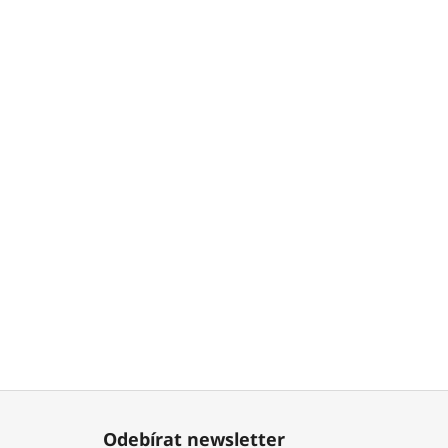
Z
á
Odebírat newsletter