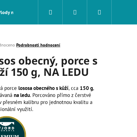
Hledat
Přihlášení
Nákupní
Plody moře
Sushi
Na gril a pánev
Tapas
košík
né
dnoceno
Podrobnosti hodnocení
ení
sos obecný, porce s
tu
ží 150 g, NA LEDU
ek.
vá porce
lososa obecného s kůží
, cca
150 g
,
vávaná
na ledu
. Porcováno přímo z čerstvé
 v přesném kalibru pro jednotnou kvalitu a
ionální využití.