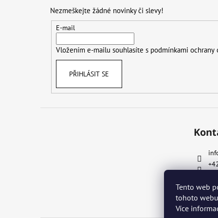
p
Nezmeškejte žádné novinky či slevy!
a
t
E-mail
í
Vložením e-mailu souhlasíte s
podmínkami ochrany 
PŘIHLÁSIT SE
Kont
inf
+4
Tento web p
tohoto webu 
Více informa