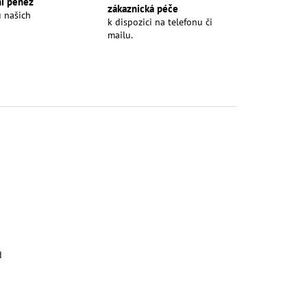
ní peněz
zákaznická péče
u našich
k dispozici na telefonu či
mailu.
d