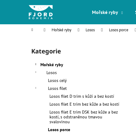
K
Přejít
na
o
Mořské ryby
obsah
Zpět
Zpět
š
do
do
í
Domů
Mořské ryby
Losos
Losos porce
k
obchodu
obchodu
P
o
Kategorie
Přeskočit
s
kategorie
t
Mořské ryby
r
Losos
a
Losos celý
n
Losos filet
n
Losos filet D trim s kůží a bez kostí
í
Losos filet E trim bez kůže a bez kostí
p
Losos filet E trim DSK bez kůže a bez
a
kostí, s odstraněnou tmavou
svalovinou
n
Losos porce
e