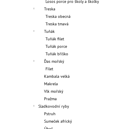
Losos porce pro školy a školky
l
Treska
Treska obecná
Treska tmavá
Tuňák
Tuňák filet
Tuňák porce
Tuňák bříško
Ďas mořský
Filet
Kambala velká
Makrela
Vlk mořský
Pražma
Sladkovodní ryby
Pstruh
Sumeček africký
Úhoř