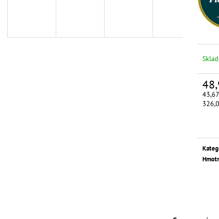
Skla
48,
43,67
Měrn
326,0
cena:
Kateg
Hmotn