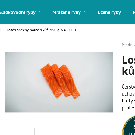
Sladkovodní ryby
Mražené ryby
Uzené ryby
Losos obecný, porce s kůží 150 g, NA LEDU
Co potřebujete najít?
Průměr
Neoho
hodnoc
Lo
produk
HLEDAT
je
ků
0,0
z
5
Doporučujeme
hvězdič
Čerst
ucho
filety
profes