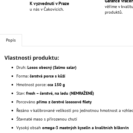
Garance vráce
K vyzvednutí v Praze
věříme v kvalit
u nás v Čakovicích.
produktů.
Popis
Vlastnosti produktu:
Druh:
Losos obecný (Salmo salar)
Forma:
čerstvá porce s kůží
Hmotnost porce:
cca 150 g
Stav:
fresh – čerstvé, na ledu (NEMRAŽENÉ)
Porcováno
přímo z čerstvé lososové filety
Řezáno v kalibrované velikosti pro jednotnou hmotnost a vzhle
Šťavnaté maso s přirozenou chutí
Vysoký obsah
omega-3 mastných kyselin a kvalitních bílkovin