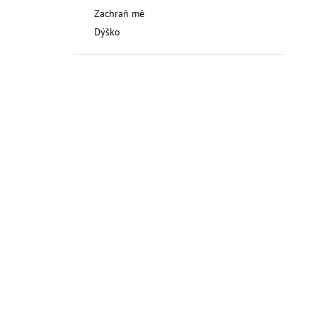
Zachraň mě
Dýško