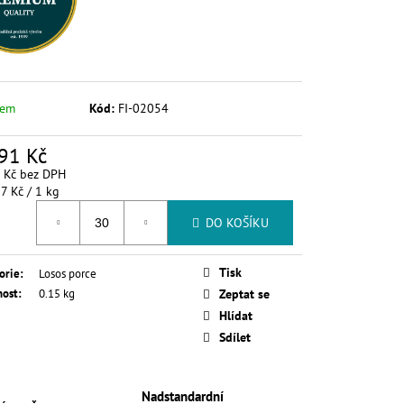
dem
Kód:
FI-02054
91 Kč
 Kč bez DPH
á
7 Kč / 1 kg
DO KOŠÍKU
Tisk
orie
:
Losos porce
ost
:
0.15 kg
Zeptat se
Hlídat
Sdílet
Nadstandardní