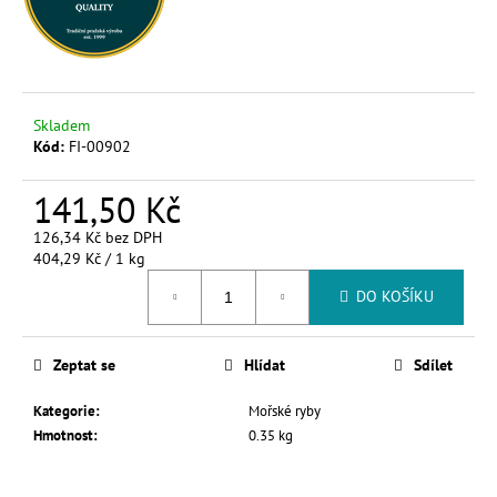
č
u
j
e
m
e
Skladem
Kód:
FI-00902
141,50 Kč
126,34 Kč bez DPH
Měrná
404,29 Kč / 1 kg
cena:
DO KOŠÍKU
Zeptat se
Hlídat
Sdílet
Kategorie
:
Mořské ryby
Hmotnost
:
0.35 kg