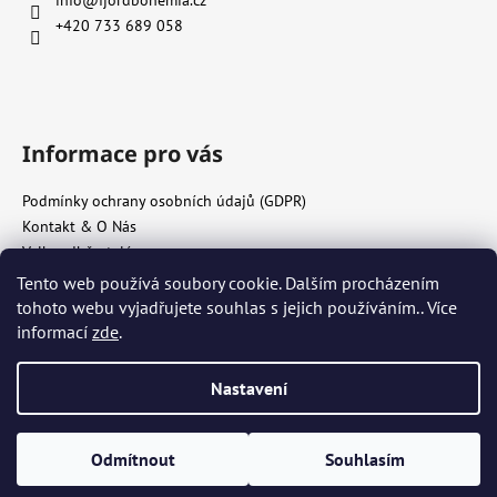
+420 733 689 058
Informace pro vás
Podmínky ochrany osobních údajů (GDPR)
Kontakt & O Nás
Velkoodběratelé
Reklamace a vratky
Tento web používá soubory cookie. Dalším procházením
tohoto webu vyjadřujete souhlas s jejich používáním.. Více
informací
zde
.
Vytvořil Shoptet Premium
Copyright 2026
Fjord Bohemia s.r.o.
. Všechna práva vyhrazena.
Nastavení
Upravit nastavení cookies
Odstoupit od smlouvy
Odmítnout
Souhlasím