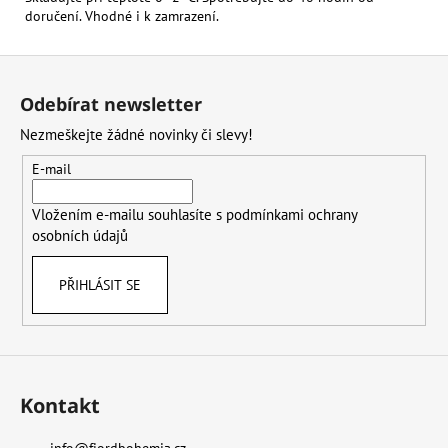
doručení. Vhodné i k zamrazení.
Z
á
Odebírat newsletter
p
Nezmeškejte žádné novinky či slevy!
a
t
E-mail
í
Vložením e-mailu souhlasíte s
podmínkami ochrany
osobních údajů
PŘIHLÁSIT SE
Kontakt
info
@
fjordbohemia.cz