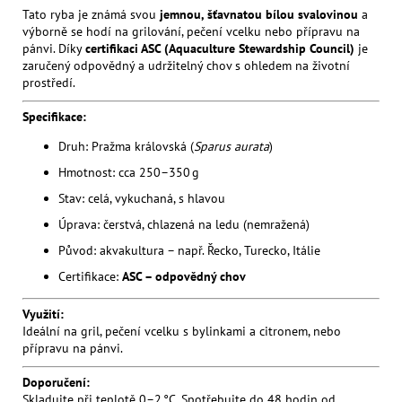
Tato ryba je známá svou
jemnou, šťavnatou bílou svalovinou
a
výborně se hodí na grilování, pečení vcelku nebo přípravu na
pánvi. Díky
certifikaci ASC (Aquaculture Stewardship Council)
je
zaručený odpovědný a udržitelný chov s ohledem na životní
prostředí.
Specifikace:
Druh: Pražma královská (
Sparus aurata
)
Hmotnost: cca 250–350 g
Stav: celá, vykuchaná, s hlavou
Úprava: čerstvá, chlazená na ledu (nemražená)
Původ: akvakultura – např. Řecko, Turecko, Itálie
Certifikace:
ASC – odpovědný chov
Využití:
Ideální na gril, pečení vcelku s bylinkami a citronem, nebo
přípravu na pánvi.
Doporučení:
Skladujte při teplotě 0–2 °C. Spotřebujte do 48 hodin od