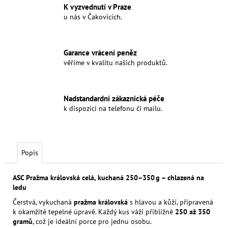
K vyzvednutí v Praze
u nás v Čakovicích.
Garance vrácení peněz
věříme v kvalitu našich produktů.
Nadstandardní zákaznická péče
k dispozici na telefonu či mailu.
Popis
ASC Pražma královská celá, kuchaná 250–350 g – chlazená na
ledu
Čerstvá, vykuchaná
pražma královská
s hlavou a kůží, připravená
k okamžité tepelné úpravě. Každý kus váží přibližně
250 až 350
gramů
, což je ideální porce pro jednu osobu.