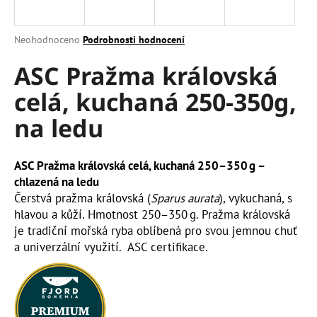
a
j
Průměrné
Neohodnoceno
Podrobnosti hodnocení
í
hodnocení
ASC Pražma královská
produktu
t
je
?
celá, kuchaná 250-350g,
0,0
z
na ledu
5
hvězdiček.
ASC Pražma královská celá, kuchaná 250–350 g –
HLEDAT
chlazená na ledu
Čerstvá pražma královská (
Sparus aurata
), vykuchaná, s
hlavou a kůží. Hmotnost 250–350 g. Pražma královská
D
je tradiční mořská ryba oblíbená pro svou jemnou chuť
o
a univerzální využití. ASC certifikace.
p
o
r
u