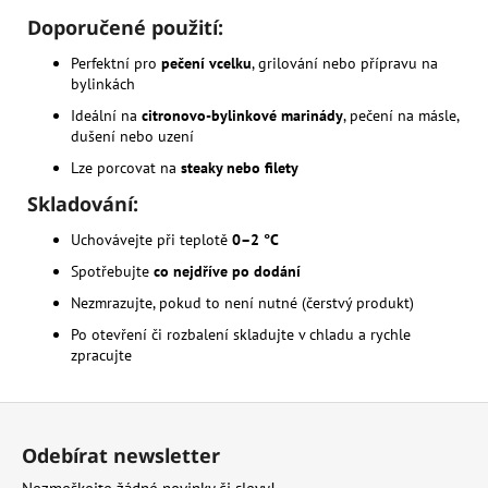
Doporučené použití:
Perfektní pro
pečení vcelku
, grilování nebo přípravu na
bylinkách
Ideální na
citronovo-bylinkové marinády
, pečení na másle,
dušení nebo uzení
Lze porcovat na
steaky nebo filety
Skladování:
Uchovávejte při teplotě
0–2 °C
Spotřebujte
co nejdříve po dodání
Nezmrazujte, pokud to není nutné (čerstvý produkt)
Po otevření či rozbalení skladujte v chladu a rychle
zpracujte
Z
á
Odebírat newsletter
p
Nezmeškejte žádné novinky či slevy!