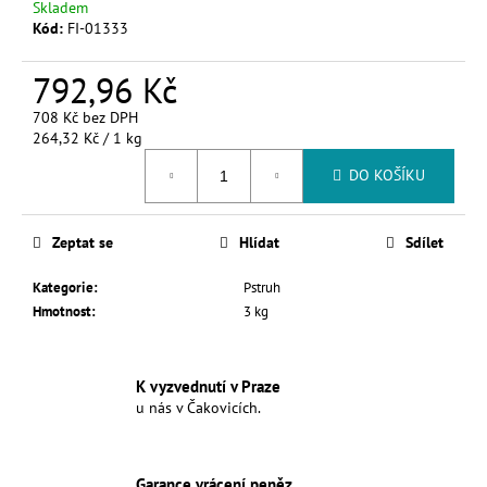
č
Skladem
u
Kód:
FI-01333
j
e
792,96 Kč
m
708 Kč bez DPH
e
Měrná
264,32 Kč / 1 kg
cena:
DO KOŠÍKU
Zeptat se
Hlídat
Sdílet
Kategorie
:
Pstruh
Hmotnost
:
3 kg
K vyzvednutí v Praze
u nás v Čakovicích.
Garance vrácení peněz