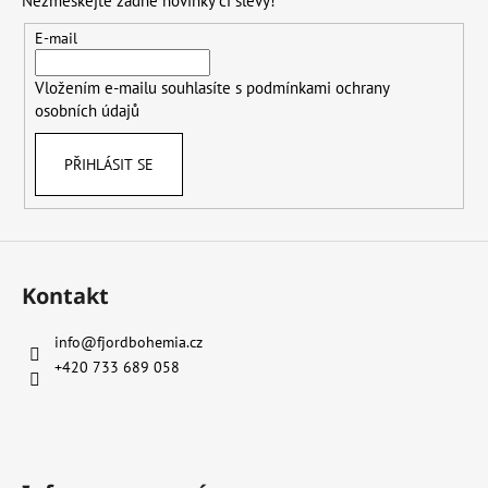
a
t
E-mail
í
Vložením e-mailu souhlasíte s
podmínkami ochrany
osobních údajů
PŘIHLÁSIT SE
Kontakt
info
@
fjordbohemia.cz
+420 733 689 058