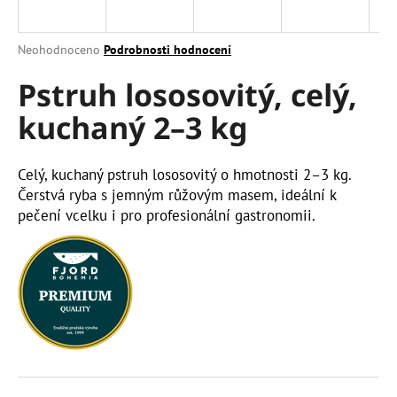
a
j
Průměrné
Neohodnoceno
Podrobnosti hodnocení
í
hodnocení
Pstruh lososovitý, celý,
produktu
t
je
?
kuchaný 2–3 kg
0,0
z
5
hvězdiček.
Celý, kuchaný pstruh lososovitý o hmotnosti 2–3 kg.
Čerstvá ryba s jemným růžovým masem, ideální k
HLEDAT
pečení vcelku i pro profesionální gastronomii.
D
o
p
o
r
u