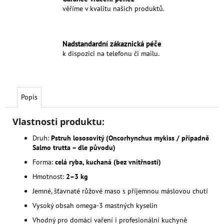
věříme v kvalitu našich produktů.
Nadstandardní zákaznická péče
k dispozici na telefonu či mailu.
Popis
Vlastnosti produktu:
Druh:
Pstruh lososovitý (Oncorhynchus mykiss / případně
Salmo trutta – dle původu)
Forma:
celá ryba, kuchaná (bez vnitřností)
Hmotnost:
2–3 kg
Jemné, šťavnaté růžové maso s příjemnou máslovou chutí
Vysoký obsah omega-3 mastných kyselin
Vhodný pro domácí vaření i profesionální kuchyně