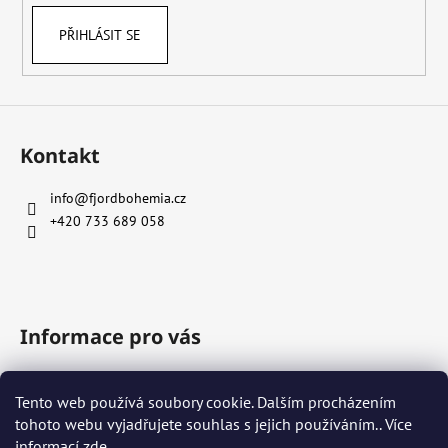
PŘIHLÁSIT SE
Kontakt
info
@
fjordbohemia.cz
+420 733 689 058
Informace pro vás
Podmínky ochrany osobních údajů (GDPR)
Tento web používá soubory cookie. Dalším procházením
Kontakt & O Nás
tohoto webu vyjadřujete souhlas s jejich používáním.. Více
Velkoodběratelé
informací
zde
.
Reklamace a vratky