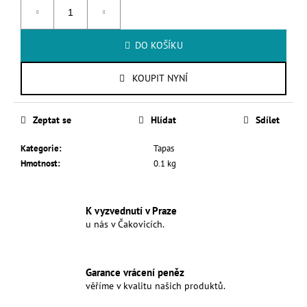
č
u
j
e
DO KOŠÍKU
m
e
KOUPIT NYNÍ
Zeptat se
Hlídat
Sdílet
Kategorie
:
Tapas
Hmotnost
:
0.1 kg
K vyzvednutí v Praze
u nás v Čakovicích.
Garance vrácení peněz
věříme v kvalitu našich produktů.