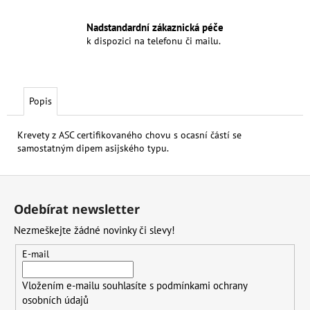
Nadstandardní zákaznická péče
k dispozici na telefonu či mailu.
Popis
Krevety z ASC certifikovaného chovu s ocasní částí se
samostatným dipem asijského typu.
Z
á
Odebírat newsletter
p
Nezmeškejte žádné novinky či slevy!
a
t
E-mail
í
Vložením e-mailu souhlasíte s
podmínkami ochrany
osobních údajů