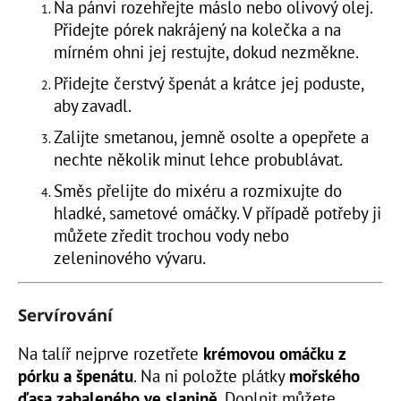
Na pánvi rozehřejte máslo nebo olivový olej.
Přidejte pórek nakrájený na kolečka a na
mírném ohni jej restujte, dokud nezměkne.
Přidejte čerstvý špenát a krátce jej poduste,
aby zavadl.
Zalijte smetanou, jemně osolte a opepřete a
nechte několik minut lehce probublávat.
Směs přelijte do mixéru a rozmixujte do
hladké, sametové omáčky. V případě potřeby ji
můžete zředit trochou vody nebo
zeleninového vývaru.
Servírování
Na talíř nejprve rozetřete
krémovou omáčku z
pórku a špenátu
. Na ni položte plátky
mořského
ďasa zabaleného ve slanině
. Doplnit můžete