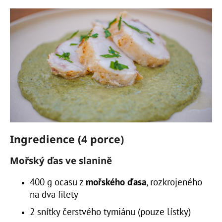
a
j
í
t
?
HLEDAT
Ingredience (4 porce)
D
Mořský ďas ve slanině
o
p
400 g ocasu z
mořského ďasa
, rozkrojeného
o
na dva filety
r
2 snítky čerstvého tymiánu (pouze lístky)
u