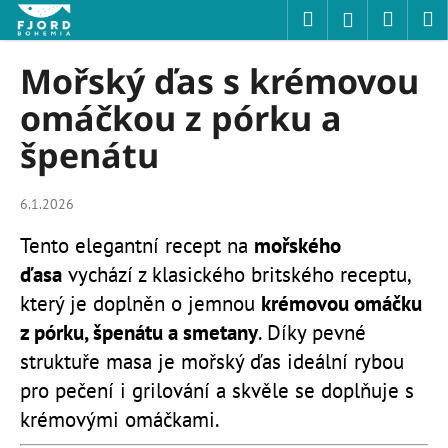
K
Přejít
Hledat
Nákup
M
Přihlášení
na
o
obsah
Zpět
Zpět
košík
š
Mořský ďas s krémovou
í
C
omáčkou z pórku a
k
o
špenátu
p
o
6.1.2026
t
ř
Tento elegantní recept na
mořského
e
ďasa
vychází z klasického britského receptu,
b
který je doplněn o jemnou
krémovou omáčku
u
z pórku, špenátu a smetany
. Díky pevné
j
struktuře masa je mořský ďas ideální rybou
e
pro pečení i grilování a skvěle se doplňuje s
t
krémovými omáčkami.
e
n