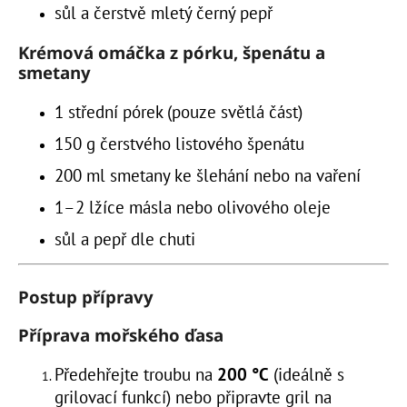
č
sůl a čerstvě mletý černý pepř
u
j
Krémová omáčka z pórku, špenátu a
e
smetany
m
e
1 střední pórek (pouze světlá část)
150 g čerstvého listového špenátu
200 ml smetany ke šlehání nebo na vaření
1–2 lžíce másla nebo olivového oleje
sůl a pepř dle chuti
Postup přípravy
Příprava mořského ďasa
Předehřejte troubu na
200 °C
(ideálně s
grilovací funkcí) nebo připravte gril na