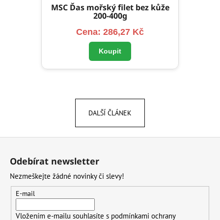
MSC Ďas mořský filet bez kůže
200-400g
Cena: 286,27 Kč
Koupit
DALŠÍ ČLÁNEK
Z
á
Odebírat newsletter
p
Nezmeškejte žádné novinky či slevy!
a
t
E-mail
í
Vložením e-mailu souhlasíte s
podmínkami ochrany