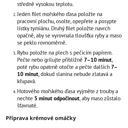
středně vysokou teplotu.
Jeden filet mořského ďasa položte na
pracovní plochu, osolte, opepřete a posypte
lístky tymiánu. Druhý filet položte navrch
opačně, aby se vyrovnala tloušťka ryby a maso
se peklo rovnoměrně.
Rybu položte na plech s pečicím papírem.
Pečte nebo grilujte přibližně
7–10 minut
,
poté rybu opatrně otočte a pečte dalších
7–
10 minut
, dokud slanina nebude zlatavá a
křupavá.
Hotového mořského ďasa vyjměte z trouby a
nechte
5 minut odpočinout
, aby maso zůstalo
šťavnaté.
Příprava krémové omáčky